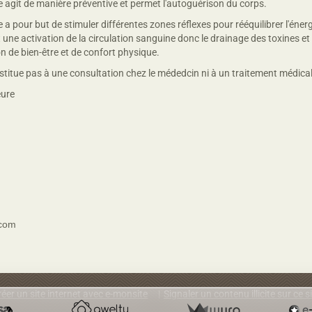
e agit de manière préventive et permet l'autoguérison du corps.
 a pour but de stimuler différentes zones réflexes pour rééquilibrer l'énerg
une activation de la circulation sanguine donc le drainage des toxines e
 de bien-être et de confort physique.
stitue pas à une consultation chez le médedcin ni à un traitement médical
eure
.com
réer un site internet avec e-monsite
Signaler un contenu illicite sur ce s