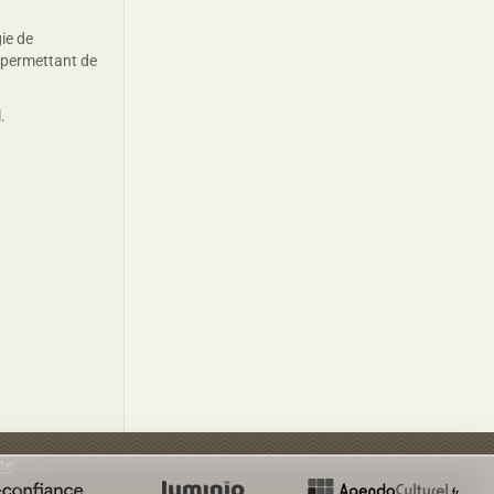
ie de
t permettant de
.
ite